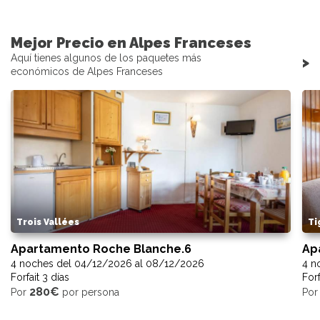
Mejor Precio en Alpes Franceses
Aquí tienes algunos de los paquetes más
>
económicos de Alpes Franceses
Trois Vallées
Ti
Apartamento Roche Blanche.6
Ap
4 noches del 04/12/2026 al 08/12/2026
4 n
Forfait 3 días
Forf
280€
Por
por persona
Po