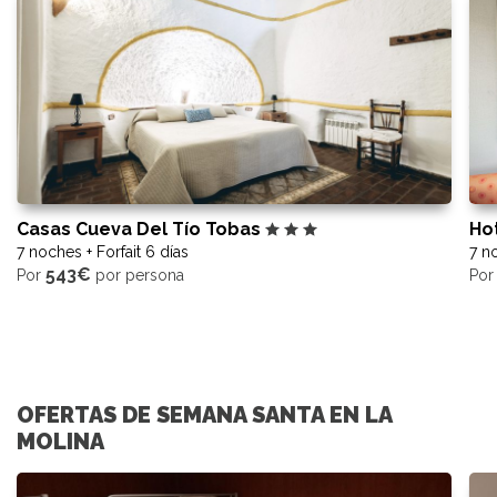
Casas Cueva Del Tío Tobas
Ho
7 noches + Forfait 6 días
7 no
543€
Por
por persona
Po
OFERTAS DE SEMANA SANTA EN LA
MOLINA