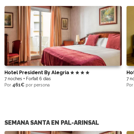
Hotel President By Alegria
Hot
7 noches + Forfait 6 días
7 no
461€
Por
por persona
Po
SEMANA SANTA EN PAL-ARINSAL