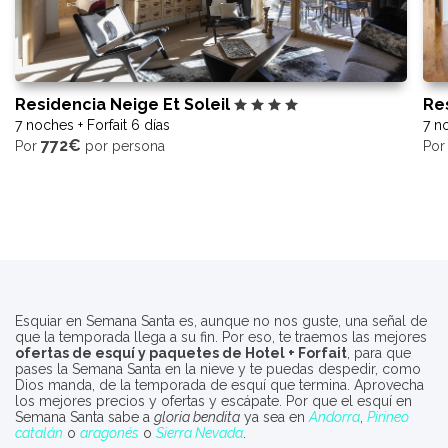
Residencia Neige Et Soleil
Re
7 noches + Forfait 6 días
7 no
772€
Por
por persona
Po
Esquiar en Semana Santa es, aunque no nos guste, una señal de
que la temporada llega a su fin. Por eso, te traemos las mejores
ofertas de esquí y paquetes de Hotel + Forfait
, para que
pases la Semana Santa en la nieve y te puedas despedir, como
Dios manda, de la temporada de esquí que termina. Aprovecha
los mejores precios y ofertas y escápate. Por que el esquí en
Semana Santa sabe a
gloria bendita
ya sea en
Andorra
,
Pirineo
catalán
o
aragonés
o
Sierra Nevada
.