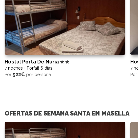
Hostal Porta De Núria
Ho
7 noches + Forfait 6 días
7 no
522€
Por
por persona
Po
OFERTAS DE SEMANA SANTA EN MASELLA