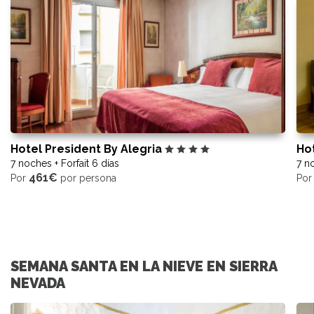
Hotel President By Alegria
Hot
7 noches + Forfait 6 días
7 no
461€
Por
por persona
Po
SEMANA SANTA EN LA NIEVE EN SIERRA
NEVADA