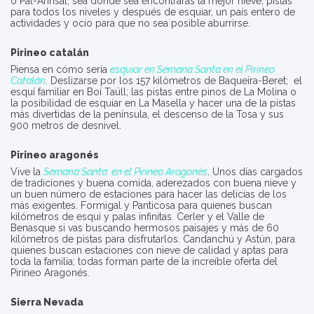
o Pal-Arinsal, sea donde sea encontrarás la mejor nieve, pistas
para todos los niveles y después de esquiar, un país entero de
actividades y ocio para que no sea posible aburrirse.
Pirineo catalán
Piensa en cómo sería
esquiar en Semana Santa en el Pirineo
Catalán
. Deslizarse por los 157 kilómetros de Baqueira-Beret; el
esquí familiar en Boí Taüll; las pistas entre pinos de La Molina o
la posibilidad de esquiar en La Masella y hacer una de la pistas
más divertidas de la península, el descenso de la Tosa y sus
900 metros de desnivel.
Pirineo aragonés
Vive la
Semana Santa en el Pirineo Aragonés
. Unos días cargados
de tradiciones y buena comida, aderezados con buena nieve y
un buen número de estaciones para hacer las delicias de los
más exigentes. Formigal y Panticosa para quienes buscan
kilómetros de esquí y palas infinitas. Cerler y el Valle de
Benasque si vas buscando hermosos paisajes y más de 60
kilómetros de pistas para disfrutarlos. Candanchú y Astún, para
quienes buscan estaciones con nieve de calidad y aptas para
toda la familia; todas forman parte de la increíble oferta del
Pirineo Aragonés.
Sierra Nevada