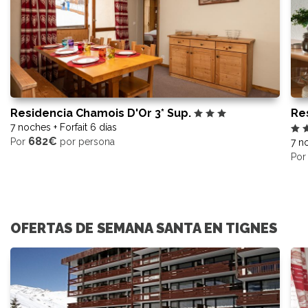
Residencia Chamois D'Or 3* Sup.
Re
7 noches + Forfait 6 días
682€
Por
por persona
7 no
Po
OFERTAS DE SEMANA SANTA EN TIGNES