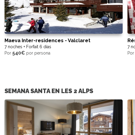
Maeva Inter-residences - Valclaret
Ré
7 noches + Forfait 6 días
7 no
540€
Por
por persona
Po
SEMANA SANTA EN LES 2 ALPS