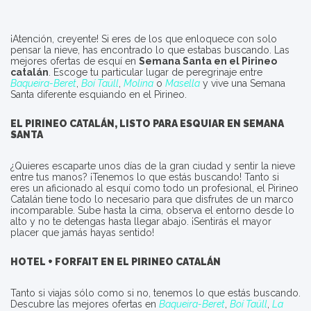
¡Atención, creyente! Si eres de los que enloquece con solo
pensar la nieve, has encontrado lo que estabas buscando. Las
mejores ofertas de esquí en
Semana Santa en el Pirineo
catalán
. Escoge tu particular lugar de peregrinaje entre
Baqueira-Beret
,
Boí Taüll
,
Molina
o
Masella
y vive una Semana
Santa diferente esquiando en el Pirineo.
EL PIRINEO CATALÁN, LISTO PARA ESQUIAR EN SEMANA
SANTA
¿Quieres escaparte unos días de la gran ciudad y sentir la nieve
entre tus manos? ¡Tenemos lo que estás buscando! Tanto si
eres un aficionado al esquí como todo un profesional, el Pirineo
Catalán tiene todo lo necesario para que disfrutes de un marco
incomparable. Sube hasta la cima, observa el entorno desde lo
alto y no te detengas hasta llegar abajo. ¡Sentirás el mayor
placer que jamás hayas sentido!
HOTEL + FORFAIT EN EL PIRINEO CATALÁN
Tanto si viajas sólo como si no, tenemos lo que estás buscando.
Descubre las mejores ofertas en
Baqueira-Beret
,
Boí Taüll
,
La