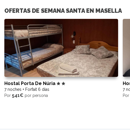
OFERTAS DE SEMANA SANTA EN MASELLA
Hostal Porta De Núria
Ho
7 noches + Forfait 6 días
7 no
541€
Por
por persona
Po