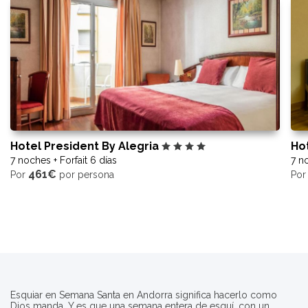
Hotel President By Alegria
Hot
7 noches + Forfait 6 días
7 no
461€
Por
por persona
Po
Esquiar en Semana Santa en Andorra significa hacerlo como
Dios manda. Y es que una semana entera de esquí, con un