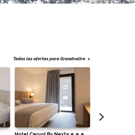
Todas las ofertas para Grandvalira
>
Hotel Cervol By Nexta
Hotel Comtes D'