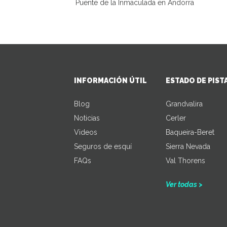
Puente de la Inmaculada en Andorra
INFORMACIÓN ÚTIL
ESTADO DE PIST
Blog
Grandvalira
Noticias
Cerler
Videos
Baqueira-Beret
Seguros de esquí
Sierra Nevada
FAQs
Val Thorens
Ver todas >