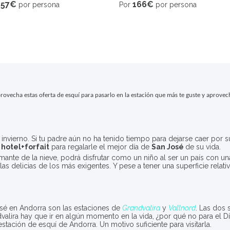
157€
166€
por persona
Por
por persona
rovecha estas oferta de esquí para pasarlo en la estación que más te guste y aprovec
 invierno. Si tu padre aún no ha tenido tiempo para dejarse caer por 
 hotel+forfait
para regalarle el mejor día de
San José
de su vida.
ante de la nieve, podrá disfrutar como un niño al ser un país con un
as delicias de los más exigentes. Y pese a tener una superficie rel
sé en Andorra son las estaciones de
Grandvalira
y
Vallnord
. Las dos
ndvalira hay que ir en algún momento en la vida, ¿por qué no para el 
tación de esquí de Andorra. Un motivo suficiente para visitarla.