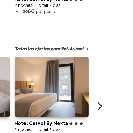
2 noches + Forfait 2 días
Nexta
206€
Por
por persona
2 noches + Forfait 2 
215€
Por
por pers
Todas las ofertas para Pal-Arinsal
>
Hotel Cervol By Nexta
Hotel Comtes D'
2 noches + Forfait 2 días
Nexta