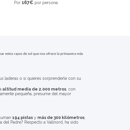
167€
Por
por persona
2 noches + Forfait 2 
176€
Por
por pers
har estos rayos de sol que nos ofrece la primavera más 
sus laderas o si quieres sorprenderle con su
a
altitud media de 2.000 metros
, con
ativamente pequeña, presume del mayor
 suman
194 pistas
y
más de 300 kilómetros
,
Día del Padre? Respecto a Vallnord, ha sido