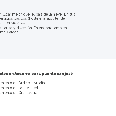
lugar mejor que "el país de la nieve". En sus
vicios básicos (hostelería, alquiler de
as con raquetas.
descanso y diversión. En Andorra también
como Caldea.
eles en Andorra para puente san josé
amiento en Ordino - Arcalís
amiento en Pal - Arinsal
amiento en Grandvalira