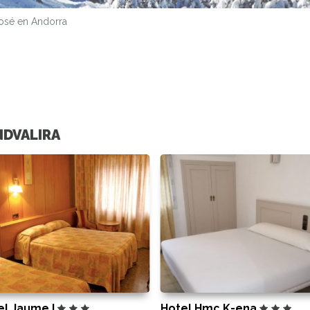
osé en Andorra
NDVALIRA
el Jaume I
Hotel Hmc K-ena