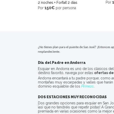
Por
2 noches + Forfait 2 días
150€
Por
por persona
¿No tienes plan para el puente de San José? ¡Entonces ap
resplandeciente. 
Día del Padre en Andorra
Esquiar en Andorra es uno de los clásicos del
destino favorito, navega por estas
ofertas de
Andorra encantará a tu padre porque, como am
montañas muy escarpadas y valles que harán l
dominio esquiable de los
Pirineos
.
DOS ESTACIONES MUY RECONOCIDAS
Dos grandes opciones para esquiar en San Jo
¡así que no tendréis que repetir pistas! A Gra
premiada en varias ocasiones como la mejor es