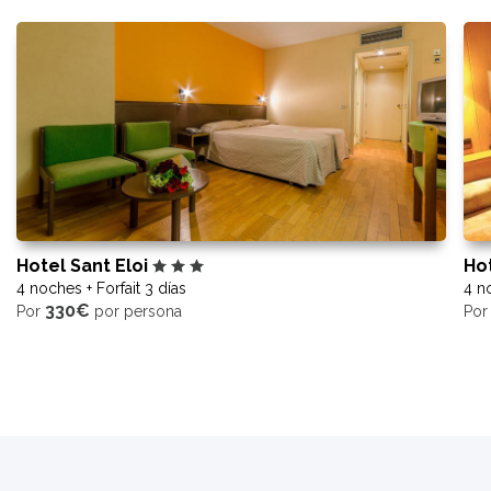
Hotel Sant Eloi
Ho
4 noches + Forfait 3 días
4 no
330€
Por
por persona
Po