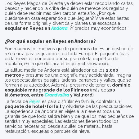
Los Reyes Magos de Oriente ya deben estar recopilando cartas,
deseos y haciendo la criba de quién se merece los regalos y
quién debe recibir más bien carbón este año. ¿Por qué
quedarse en casa esperando a que lleguen? Vive estas fiestas
de una forma original y divertida y planea una escapada a
esquiar en Reyes en
Andorra
. ¡Y precios muy económicos!
¿Por qué esquiar en Reyes en Andorra?
Son muchos los motivos que te podemos dar. Es un destino de
referencia para esquiadores de toda Europa. El pequeño "país
de la nieve" es conocido por su gran oferta deportiva de
montaña, en la que destaca el esquí y el snowboard.
La altitud media de Andorra está alrededor de los
2.000
metros
y presume de una orografía muy accidentada. Imagina
los espectaculares paisajes, laderas, barrancos y valles, que se
forman a su alrededor. Además, presume de tener el
dominio
esquiable más grande de los Pirineos
(más de
300
kilómetros, entre
Grandvalira
y Vallnord
).
La fecha de
Reyes
es para disfrutar en familia, contratar un
paquete de hotel+forfait
y olvidarse de las preocupaciones.
La experiencia de Andorra en viajes a la nieve es toda una
garantía de que todo saldrá bien y de que los más pequeños se
sentirán muy especiales. Las estaciones tienen todos los
servicios necesarios: desde alquiler de material, hasta
restauración, escuelas o parques de nieve.