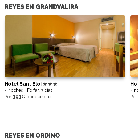
REYES EN GRANDVALIRA
Hotel Sant Eloi
Ho
4 noches + Forfait 3 días
4 no
393€
Por
por persona
Po
REYES EN ORDINO