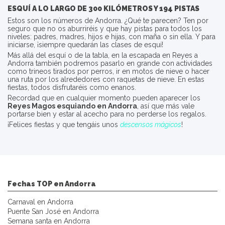
ESQUÍ A LO LARGO DE 300 KILÓMETROS Y 194 PISTAS
Estos son los números de Andorra. ¿Qué te parecen? Ten por
seguro que no os aburriréis y que hay pistas para todos los
niveles: padres, madres, hijos e hijas, con maña o sin ella. Y para
iniciarse, ¡siempre quedarán las clases de esquí!
Más allá del esquí o de la tabla, en la escapada en Reyes a
Andorra también podremos pasarlo en grande con actividades
como trineos tirados por perros, ir en motos de nieve o hacer
una ruta por los alrededores con raquetas de nieve. En estas
fiestas, todos disfrutaréis como enanos.
Recordad que en cualquier momento pueden aparecer los
Reyes Magos esquiando en Andorra
, así que más vale
portarse bien y estar al acecho para no perderse los regalos.
¡Felices fiestas y que tengáis unos
descensos mágicos
!
Fechas TOP en Andorra
Carnaval en Andorra
Puente San José en Andorra
Semana santa en Andorra