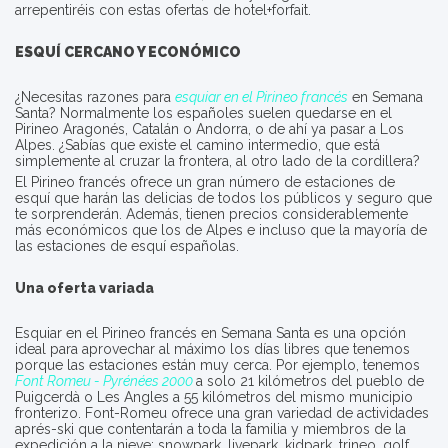
arrepentiréis con estas ofertas de hotel+forfait.
ESQUÍ CERCANO Y ECONÓMICO
¿Necesitas razones para
esquiar en el Pirineo francés
en Semana
Santa? Normalmente los españoles suelen quedarse en el
Pirineo Aragonés, Catalán o Andorra, o de ahí ya pasar a Los
Alpes. ¿Sabías que existe el camino intermedio, que está
simplemente al cruzar la frontera, al otro lado de la cordillera?
El Pirineo francés ofrece un gran número de estaciones de
esquí que harán las delicias de todos los públicos y seguro que
te sorprenderán. Además, tienen precios considerablemente
más económicos que los de Alpes e incluso que la mayoría de
las estaciones de esquí españolas.
Una oferta variada
Esquiar en el Pirineo francés en Semana Santa es una opción
ideal para aprovechar al máximo los días libres que tenemos
porque las estaciones están muy cerca. Por ejemplo, tenemos
Font Romeu - Pyrénées 2000
a solo 21 kilómetros del pueblo de
Puigcerdà o Les Angles a 55 kilómetros del mismo municipio
fronterizo. Font-Romeu ofrece una gran variedad de actividades
aprés-ski que contentarán a toda la familia y miembros de la
expedición a la nieve: snowpark, livepark, kidpark, trineo, golf,