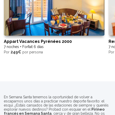
Appart Vacances Pyrénées 2000
Res
7 noches + Forfait 6 días
7 no
249€
Por
por persona
Po
En Semana Santa tenemos la oportunidad de volver a
escaparnos unos días a practicar nuestro deporte favorito: el
esquí. ¿Estáis cansados de las estaciones de siempre y queréis
explorar nuevos destinos? Probad con esquiar en el
Pirineo
francés en Semana Santa
, cerca y de gran belleza. No os