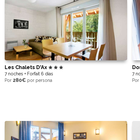
Les Chalets D'Ax
Do
7 noches + Forfait 6 días
7 no
280€
Por
por persona
Po