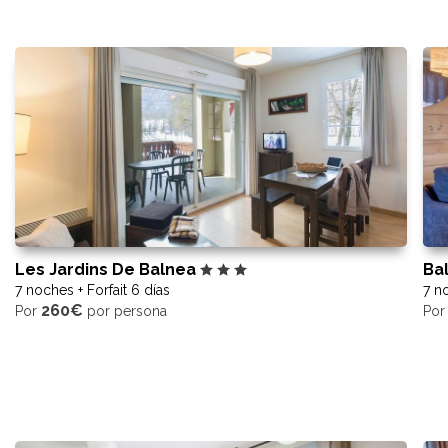
Les Jardins De Balnea
Ba
7 noches + Forfait 6 días
7 no
260€
Por
por persona
Po