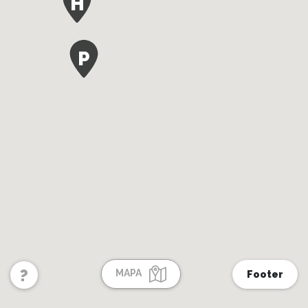
H
P
?
MAPA
Footer