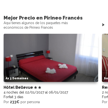
Mejor Precio en Pirineo Francés
Aquí tienes algunos de los paquetes más
>
económicos de Pirineo Francés
Ax 3 Domaines
Sa
Hôtel Bellevue
Re
4 noches del 02/01/2027 al 06/01/2027
2 n
Forfait 3 días
Forf
233€
Por
por persona
Po