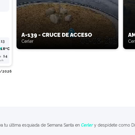
A-139 - CRUCE DE ACCESO
AM
Cerler
Cer
 13
C
18º
C
14
m/h
8/2026
va tu última esquiada de Semana Santa en
Cerler
y despídete como D