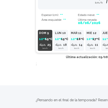
km/h
--
--
Espesor
(cm)
:
Estado
nieve
:
--
Área
esquiable
:
Última nevada:
08/06/2026
DOM 9
LUN 10
MAR 11
MIE 12
JUE
12º
C
15º
C
12º
C
15º
C
12º
C
16º
C
10º
C
17º
C
11º
25
18
14
11
km/h
km/h
km/h
km/h
k
Última actualización: 09/0
;
¿Pensando en el final de la temporada? Reser