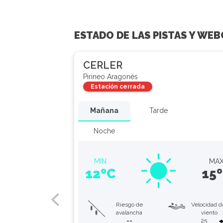
ESTADO DE LAS PISTAS Y WE
CERLER
Pirineo Aragonés
Estación cerrada
Mañana
Tarde
Noche
MIN
MA
12ºC
15
Riesgo de
Velocidad d
avalancha
viento
--
25