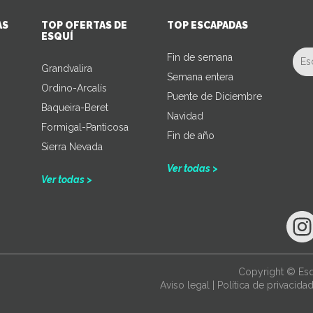
AS
TOP OFERTAS DE
TOP ESCAPADAS
ESQUÍ
Fin de semana
Grandvalira
Semana entera
Ordino-Arcalís
Puente de Diciembre
Baqueira-Beret
Navidad
Formigal-Panticosa
Fin de año
Sierra Nevada
Ver todas >
Ver todas >
Copyright © Esq
Aviso legal
|
Política de privacida