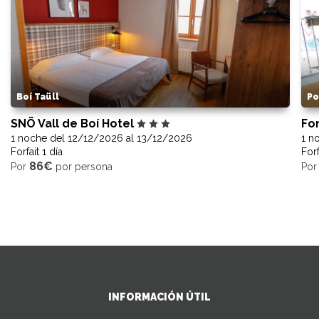
Boí Taüll
Po
SNÖ Vall de Boí Hotel
Fo
1 noche del 12/12/2026 al 13/12/2026
1 n
Forfait 1 día
Forf
86€
Por
por persona
Po
INFORMACIÓN ÚTIL