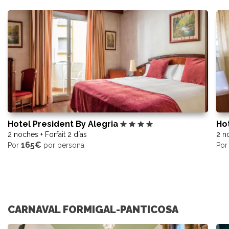
Hotel President By Alegria
Ho
2 noches + Forfait 2 días
2 no
165€
Por
por persona
Po
CARNAVAL FORMIGAL-PANTICOSA