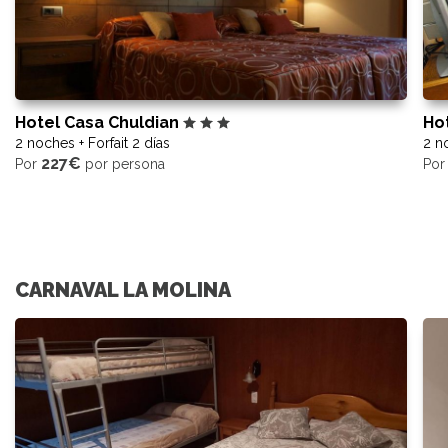
Hotel Casa Chuldian
Ho
2 noches + Forfait 2 días
2 no
227€
Por
por persona
Po
CARNAVAL LA MOLINA