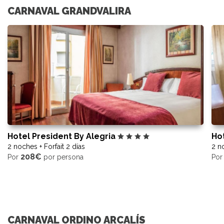
CARNAVAL GRANDVALIRA
Hotel President By Alegria
Ho
2 noches + Forfait 2 días
2 no
208€
Por
por persona
Po
CARNAVAL ORDINO ARCALÍS