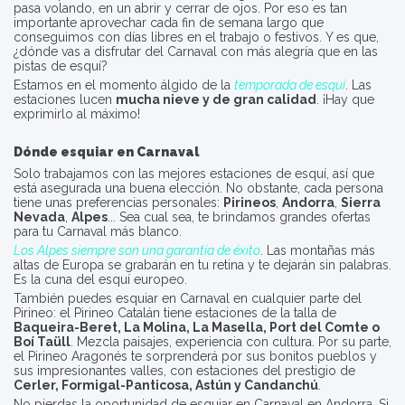
pasa volando, en un abrir y cerrar de ojos. Por eso es tan
importante aprovechar cada fin de semana largo que
conseguimos con días libres en el trabajo o festivos. Y es que,
¿dónde vas a disfrutar del Carnaval con más alegría que en las
pistas de esquí?
Estamos en el momento álgido de la
temporada de esquí
. Las
estaciones lucen
mucha nieve y de gran calidad
. ¡Hay que
exprimirlo al máximo!
Dónde esquiar en Carnaval
Solo trabajamos con las mejores estaciones de esquí, así que
está asegurada una buena elección. No obstante, cada persona
tiene unas preferencias personales:
Pirineos
,
Andorra
,
Sierra
Nevada
,
Alpes
... Sea cual sea, te brindamos grandes ofertas
para tu Carnaval más blanco.
Los Alpes siempre son una garantía de éxito
. Las montañas más
altas de Europa se grabarán en tu retina y te dejarán sin palabras.
Es la cuna del esquí europeo.
También puedes esquiar en Carnaval en cualquier parte del
Pirineo: el Pirineo Catalán tiene estaciones de la talla de
Baqueira-Beret, La Molina, La Masella, Port del Comte o
Boí Taüll
. Mezcla paisajes, experiencia con cultura. Por su parte,
el Pirineo Aragonés te sorprenderá por sus bonitos pueblos y
sus impresionantes valles, con estaciones del prestigio de
Cerler, Formigal-Panticosa, Astún y Candanchú
.
No pierdas la oportunidad de esquiar en Carnaval en Andorra. Si