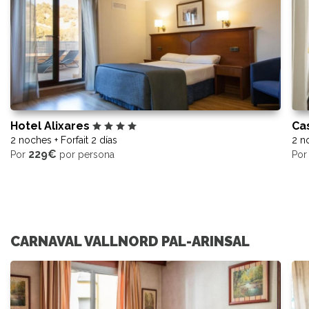
Hotel Alixares
Ca
2 noches + Forfait 2 días
2 no
229€
Por
por persona
Po
CARNAVAL VALLNORD PAL-ARINSAL