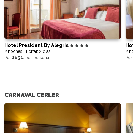
Hotel President By Alegria
Ho
2 noches + Forfait 2 días
2 no
165€
Por
por persona
Po
CARNAVAL CERLER