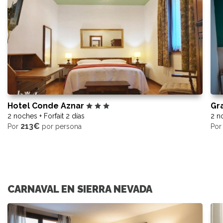
Hotel Conde Aznar
Gr
2 noches + Forfait 2 días
2 no
213€
Por
por persona
Po
CARNAVAL EN SIERRA NEVADA