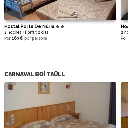
Hostal Porta De Núria
Ho
2 noches + Forfait 2 días
2 no
163€
Por
por persona
Po
CARNAVAL BOÍ TAÜLL