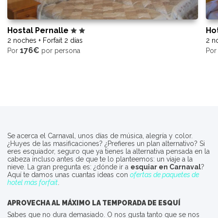
Hostal Pernalle
Ho
2 noches + Forfait 2 días
2 no
176€
Por
por persona
Po
Se acerca el Carnaval, unos días de música, alegría y color.
¿Huyes de las masificaciones? ¿Prefieres un plan alternativo? Si
eres esquiador, seguro que ya tienes la alternativa pensada en la
cabeza incluso antes de que te lo planteemos: un viaje a la
nieve. La gran pregunta es: ¿dónde ir a
esquiar en Carnaval
?
Aquí te damos unas cuantas ideas con
ofertas de paquetes de
hotel más forfait
.
APROVECHA AL MÁXIMO LA TEMPORADA DE ESQUÍ
Sabes que no dura demasiado. O nos gusta tanto que se nos