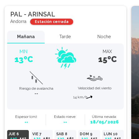
PAL - ARINSAL
Andorra
Estación cerrada
Mañana
Tarde
Noche
MIN
MAX
13ºC
15ºC
Velocidad del viento
Riesgo de avalancha
--
14 km/h
Espesor
(cm)
:
Estado
nieve
:
Última nevada:
--
--
18/05/2026
JUE 6
VIE 7
SAB 8
DOM 9
LUN 10
13º
15º
12º
16º
13º
16º
13º
15º
13º
15º