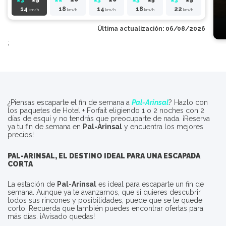
14
18
14
18
22
km/h
km/h
km/h
km/h
km/h
Última actualización: 06/08/2026
;
¿Piensas escaparte el fin de semana a
Pal-Arinsal
? Hazlo con
los paquetes de Hotel + Forfait eligiendo 1 o 2 noches con 2
días de esquí y no tendrás que preocuparte de nada. ¡Reserva
ya tu fin de semana en
Pal-Arinsal
y encuentra los mejores
precios!
PAL-ARINSAL
, EL DESTINO IDEAL PARA UNA ESCAPADA
CORTA
La estación de
Pal-Arinsal
es ideal para escaparte un fin de
semana. Aunque ya te avanzamos, que si quieres descubrir
todos sus rincones y posibilidades, puede que se te quede
corto. Recuerda que también puedes encontrar ofertas para
más días. ¡Avisado quedas!