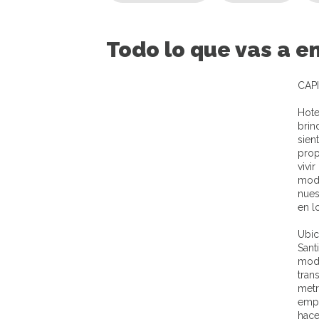
Todo lo que vas a en
CAP
Hote
brin
sien
prop
vivi
mode
nues
en l
Ubic
Sant
mode
tran
metr
empl
hace