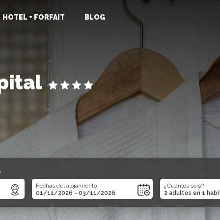
HOTEL + FORFAIT
BLOG
pital
l
Fechas del alojamiento
¿Cuántos sois?