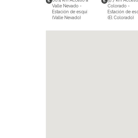
66.4
km
Acceso a
57.7
km
Acceso
Valle Nevado -
Colorado -
Estación de esquí
Estación de es
(Valle Nevado)
(El Colorado)