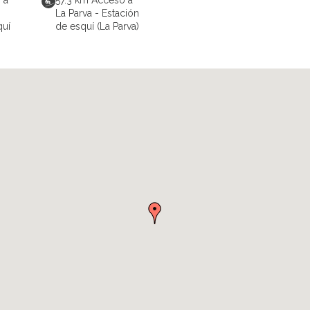
 a
57.3
km
Acceso a
La Parva - Estación
quí
de esquí (La Parva)