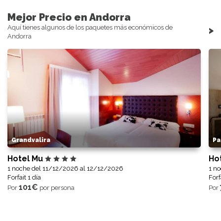
Mejor Precio en Andorra
Aquí tienes algunos de los paquetes más económicos de
>
Andorra
Grandvalira
Pa
Hotel Mu
Ho
1 noche del 11/12/2026 al 12/12/2026
1 n
Forfait 1 día
Forf
101€
Por
por persona
Por