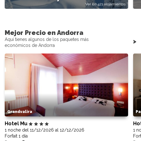
Ver los 421 alojamientos
Mejor Precio en Andorra
Aquí tienes algunos de los paquetes más
>
económicos de Andorra
Grandvalira
Pa
Hotel Mu
Ho
1 noche del 11/12/2026 al 12/12/2026
1 n
Forfait 1 día
Forf