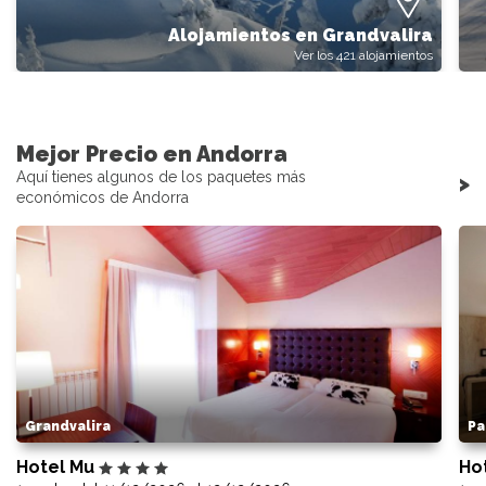
Alojamientos en Grandvalira
Ver los 421 alojamientos
Mejor Precio en Andorra
Aquí tienes algunos de los paquetes más
>
económicos de Andorra
Grandvalira
Pa
Hotel Mu
Ho