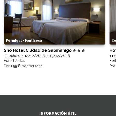
Formigal - Panticosa
Ce
Snö Hotel Ciudad de Sabiñánigo
Ho
1 noche del 12/12/2026 al 13/12/2026
1 n
Forfait 2 días
Forf
155€
Por
por persona
Po
INFORMACIÓN ÚTIL