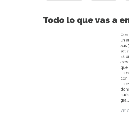
Todo lo que vas a e
Con 
un a
Sus 
sati
Es u
expe
que 
La c
con 
La e
dond
hués
gra..
Ver 