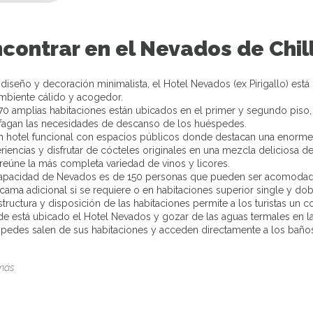
ncontrar en el Nevados de Chil
diseño y decoración minimalista, el Hotel Nevados (ex Pirigallo) est
mbiente cálido y acogedor.
70 amplias habitaciones están ubicados en el primer y segundo pis
sfagan las necesidades de descanso de los huéspedes.
n hotel funcional con espacios públicos donde destacan una enorme
riencias y disfrutar de cócteles originales en una mezcla deliciosa de
reúne la más completa variedad de vinos y licores.
apacidad de Nevados es de 150 personas que pueden ser acomodadas
cama adicional si se requiere o en habitaciones superior single y do
structura y disposición de las habitaciones permite a los turistas un 
e está ubicado el Hotel Nevados y gozar de las aguas termales en las 2
pedes salen de sus habitaciones y acceden directamente a los baños
.
más