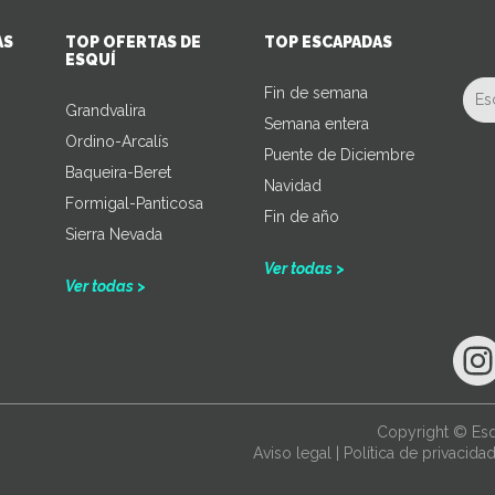
AS
TOP OFERTAS DE
TOP ESCAPADAS
ESQUÍ
Fin de semana
Grandvalira
Semana entera
Ordino-Arcalís
Puente de Diciembre
Baqueira-Beret
Navidad
Formigal-Panticosa
Fin de año
Sierra Nevada
Ver todas >
Ver todas >
Copyright © Esq
Aviso legal
|
Política de privacida