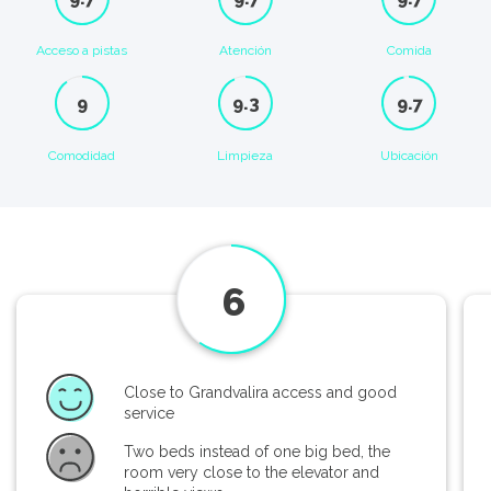
Acceso a pistas
Atención
Comida
9
9.3
9.7
Comodidad
Limpieza
Ubicación
6
Close to Grandvalira access and good
service
Two beds instead of one big bed, the
room very close to the elevator and