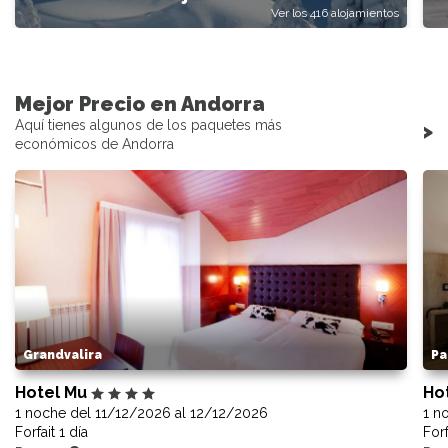
Ver los 416 alojamientos
Mejor Precio en Andorra
Aquí tienes algunos de los paquetes más
>
económicos de Andorra
Grandvalira
Pa
Hotel Mu
Ho
1 noche del 11/12/2026 al 12/12/2026
1 n
Forfait 1 día
Forf