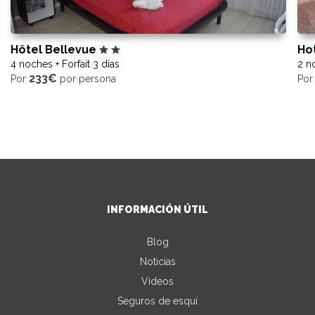
Hôtel Bellevue
Ho
4 noches + Forfait 3 días
2 no
233€
Por
por persona
Po
INFORMACIÓN ÚTIL
Blog
Noticias
Videos
Seguros de esquí