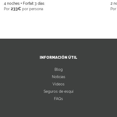
4 noches + Forfait 3 días
2 no
233€
Por
por persona
Po
INFORMACIÓN ÚTIL
Blog
Noticias
Videos
Seguros de esquí
FAQs