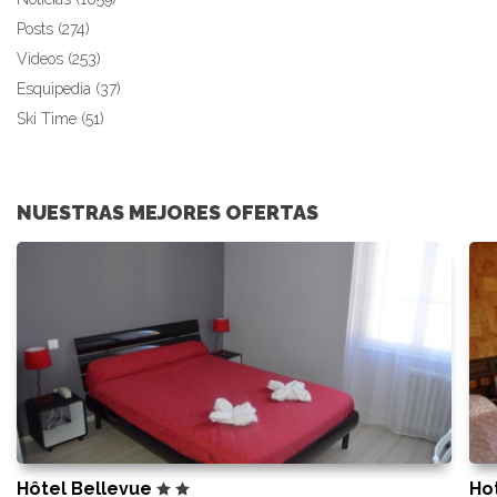
Posts (274)
Videos (253)
Esquipedia (37)
Ski Time (51)
NUESTRAS MEJORES OFERTAS
Hôtel Bellevue
Ho