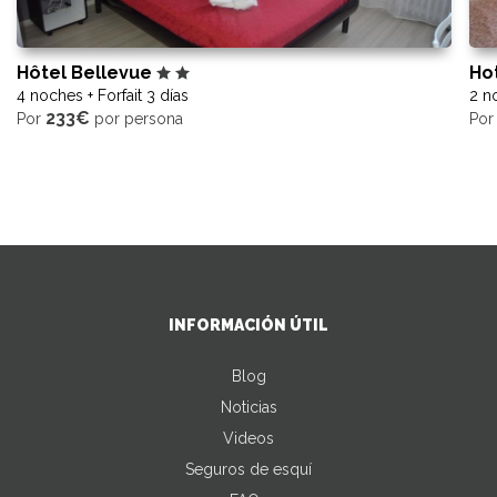
Hôtel Bellevue
Ho
4 noches + Forfait 3 días
2 no
233€
Por
por persona
Po
INFORMACIÓN ÚTIL
Blog
Noticias
Videos
Seguros de esquí