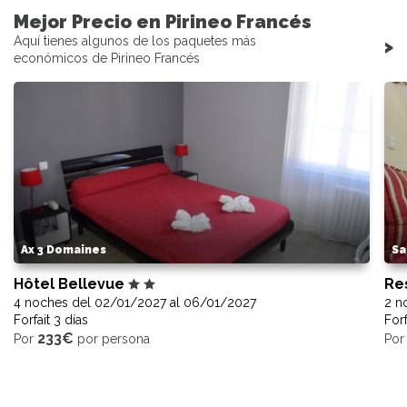
Mejor Precio en Pirineo Francés
Aquí tienes algunos de los paquetes más
>
económicos de Pirineo Francés
Ax 3 Domaines
Sa
Hôtel Bellevue
Re
4 noches del 02/01/2027 al 06/01/2027
2 n
Forfait 3 días
Forf
233€
Por
por persona
Po