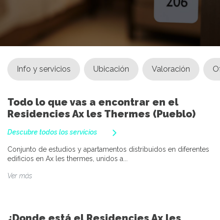
Info y servicios
Ubicación
Valoración
O
Todo lo que vas a encontrar en el
Residencies Ax les Thermes (Pueblo)
Descubre todos los servicios
Conjunto de estudios y apartamentos distribuidos en diferentes
edificios en Ax les thermes, unidos a...
Ver más
¿Donde está el Residencies Ax les