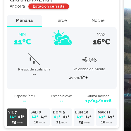
Andorra
Estación cerrada
Mañana
Tarde
Noche
MIN
MAX
11ºC
16ºC
Velocidad del viento
Riesgo de avalancha
--
25 km/h
Espesor
(cm)
:
Estado
nieve
:
Última nevada:
--
--
17/05/2026
VIE 7
SAB 8
DOM 9
LUN 10
MAR 11
11º
16º
12º
17º
13º
17º
13º
17º
13º
19º
25
18
25
25
18
km/h
km/h
km/h
km/h
km/h