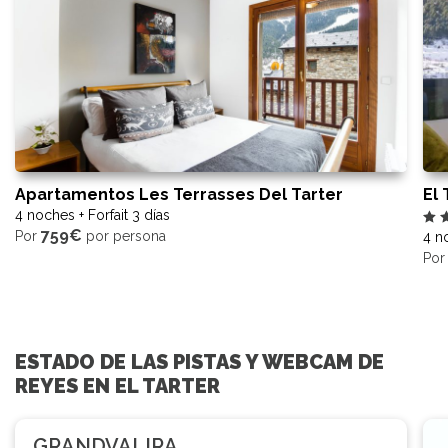
Apartamentos Les Terrasses Del Tarter
El
4 noches + Forfait 3 días
759€
Por
por persona
4 no
Po
ESTADO DE LAS PISTAS Y WEBCAM DE
REYES EN EL TARTER
GRANDVALIRA