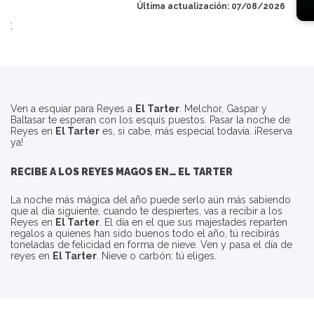
Última actualización: 07/08/2026
;
Ven a esquiar para Reyes a
El Tarter
. Melchor, Gaspar y
Baltasar te esperan con los esquís puestos. Pasar la noche de
Reyes en
El Tarter
es, si cabe, más especial todavía. ¡Reserva
ya!
RECIBE A LOS REYES MAGOS EN…
EL TARTER
La noche más mágica del año puede serlo aún más sabiendo
que al día siguiente, cuando te despiertes, vas a recibir a los
Reyes en
El Tarter
. El día en el que sus majestades reparten
regalos a quienes han sido buenos todo el año, tú recibirás
toneladas de felicidad en forma de nieve. Ven y pasa el día de
reyes en
El Tarter
. Nieve o carbón: tú eliges.