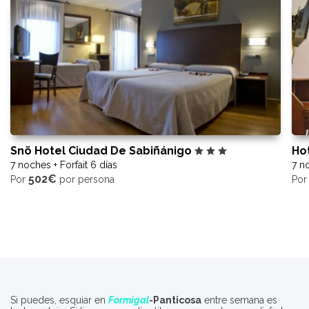
Snö Hotel Ciudad De Sabiñánigo
Ho
7 noches + Forfait 6 días
7 no
502€
Por
por persona
Po
Si puedes, esquiar en
Formigal
-Panticosa
entre semana es