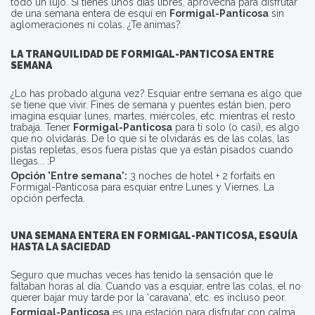
todo un lujo. Si tienes unos días libres, aprovecha para disfrutar
de una semana entera de esquí en
Formigal-Panticosa
sin
aglomeraciones ni colas. ¿Te animas?
LA TRANQUILIDAD DE
FORMIGAL-PANTICOSA
ENTRE
SEMANA
¿Lo has probado alguna vez? Esquiar entre semana es algo que
se tiene que vivir. Fines de semana y puentes están bien, pero
imagina esquiar lunes, martes, miércoles, etc. mientras el resto
trabaja. Tener
Formigal-Panticosa
para ti solo (o casi), es algo
que no olvidarás. De lo que sí te olvidarás es de las colas, las
pistas repletas, esos fuera pistas que ya están pisados cuando
llegas... :P
Opción 'Entre semana':
3 noches de hotel + 2 forfaits en
Formigal-Panticosa para esquiar entre Lunes y Viernes. La
opción perfecta.
UNA SEMANA ENTERA EN
FORMIGAL-PANTICOSA
, ESQUÍA
HASTA LA SACIEDAD
Seguro que muchas veces has tenido la sensación que le
faltaban horas al día. Cuando vas a esquiar, entre las colas, el no
querer bajar muy tarde por la 'caravana', etc. es incluso peor.
Formigal-Panticosa
es una estación para disfrutar con calma.