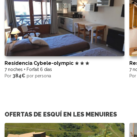
Residencia Cybele-olympic
Re
7 noches + Forfait 6 días
7 no
384€
Por
por persona
Po
OFERTAS DE ESQUÍ EN LES MENUIRES