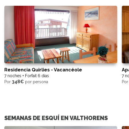
Residencia Quirlies - Vacancéole
Ap
7 noches + Forfait 6 días
7 no
348€
Por
por persona
Po
SEMANAS DE ESQUÍ EN VALTHORENS