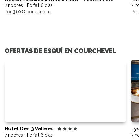
7 noches + Forfait 6 días
7 no
310€
Por
por persona
Po
OFERTAS DE ESQUÍ EN COURCHEVEL
Hotel Des 3 Vallées
Ly
7 noches + Forfait 6 días
7 no