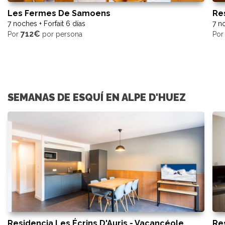
Les Fermes De Samoens
Re
7 noches + Forfait 6 días
7 no
712€
Por
por persona
Po
SEMANAS DE ESQUÍ EN ALPE D'HUEZ
Residencia Les Écrins D'Auris - Vacancéole
Re