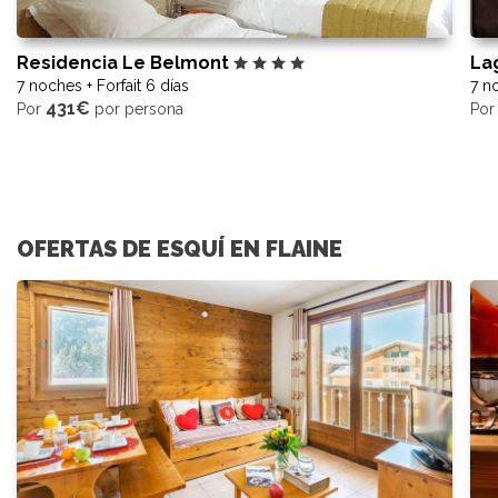
Residencia Le Belmont
La
7 noches + Forfait 6 días
7 no
431€
Por
por persona
Po
OFERTAS DE ESQUÍ EN FLAINE