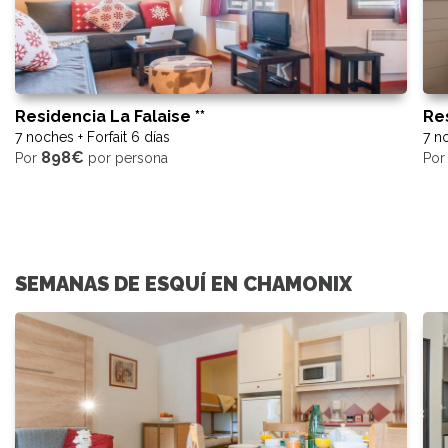
Residencia La Falaise **
Re
7 noches + Forfait 6 días
7 no
898€
Por
por persona
Po
SEMANAS DE ESQUÍ EN CHAMONIX