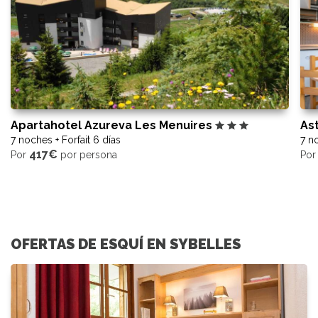
Apartahotel Azureva Les Menuires
As
7 noches + Forfait 6 días
7 no
417€
Por
por persona
Po
OFERTAS DE ESQUÍ EN SYBELLES