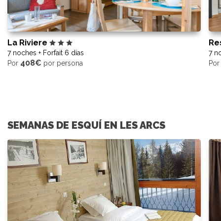
La Riviere
Re
7 noches + Forfait 6 días
7 no
408€
Por
por persona
Po
SEMANAS DE ESQUÍ EN LES ARCS