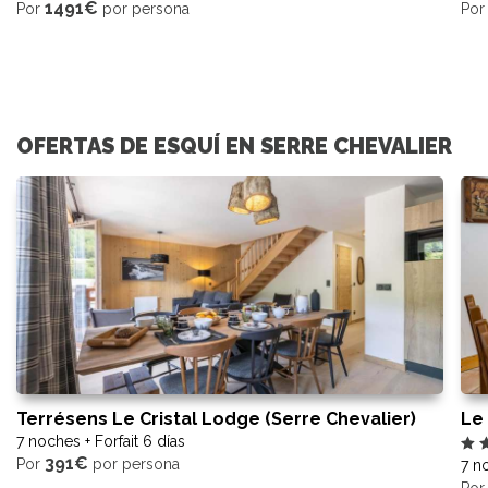
1491€
Por
por persona
Po
OFERTAS DE ESQUÍ EN SERRE CHEVALIER
Terrésens Le Cristal Lodge (Serre Chevalier)
Le
7 noches + Forfait 6 días
391€
Por
por persona
7 no