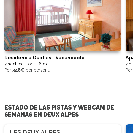
Residencia Quirlies - Vacancéole
Ap
7 noches + Forfait 6 días
7 no
348€
Por
por persona
Po
ESTADO DE LAS PISTAS Y WEBCAM DE
SEMANAS EN DEUX ALPES
LES DEUX ALPES