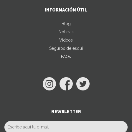
INFORMACIÓN ÚTIL
Blog
Noticias
Videos
Seguros de esquí
FAQs
NEWSLETTER