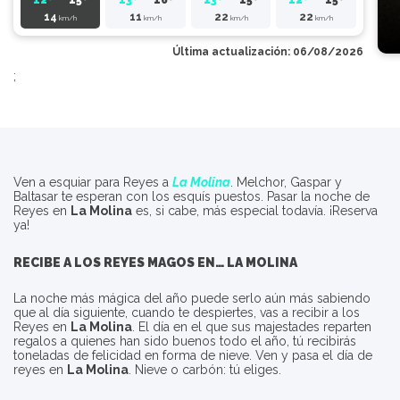
14
11
22
22
km/h
km/h
km/h
km/h
Última actualización: 06/08/2026
;
Ven a esquiar para Reyes a
La Molina
. Melchor, Gaspar y
Baltasar te esperan con los esquís puestos. Pasar la noche de
Reyes en
La Molina
es, si cabe, más especial todavía. ¡Reserva
ya!
RECIBE A LOS REYES MAGOS EN…
LA MOLINA
La noche más mágica del año puede serlo aún más sabiendo
que al día siguiente, cuando te despiertes, vas a recibir a los
Reyes en
La Molina
. El día en el que sus majestades reparten
regalos a quienes han sido buenos todo el año, tú recibirás
toneladas de felicidad en forma de nieve. Ven y pasa el día de
reyes en
La Molina
. Nieve o carbón: tú eliges.