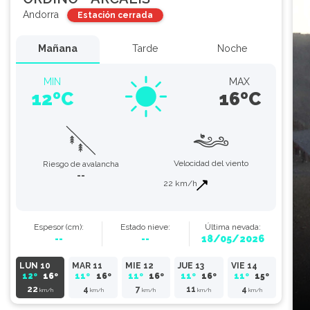
Andorra
Estación cerrada
Mañana
Tarde
Noche
MIN
MAX
12ºC
16ºC
Velocidad del viento
Riesgo de avalancha
--
22 km/h
Espesor
(cm)
:
Estado
nieve
:
Última nevada:
--
--
18/05/2026
LUN 10
MAR 11
MIE 12
JUE 13
VIE 14
12º
16º
11º
16º
11º
16º
11º
16º
11º
15º
22
4
7
11
4
km/h
km/h
km/h
km/h
km/h