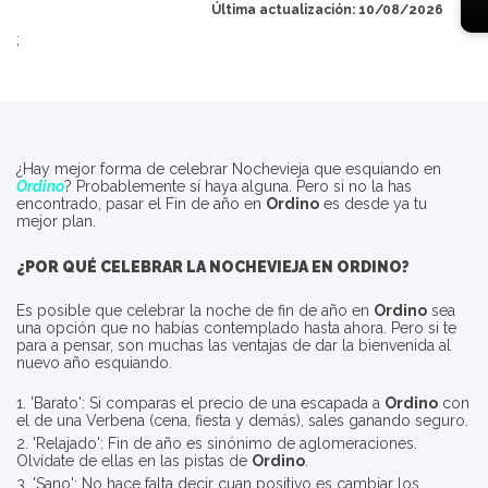
Última actualización: 10/08/2026
;
¿Hay mejor forma de celebrar Nochevieja que esquiando en
Ordino
? Probablemente sí haya alguna. Pero si no la has
encontrado, pasar el Fin de año en
Ordino
es desde ya tu
mejor plan.
¿POR QUÉ CELEBRAR LA NOCHEVIEJA EN
ORDINO
?
Es posible que celebrar la noche de fin de año en
Ordino
sea
una opción que no habías contemplado hasta ahora. Pero si te
para a pensar, son muchas las ventajas de dar la bienvenida al
nuevo año esquiando.
1. 'Barato': Si comparas el precio de una escapada a
Ordino
con
el de una Verbena (cena, fiesta y demás), sales ganando seguro.
2. 'Relajado': Fin de año es sinónimo de aglomeraciones.
Olvídate de ellas en las pistas de
Ordino
.
3. 'Sano': No hace falta decir cuan positivo es cambiar los