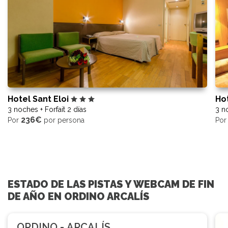
Hotel Sant Eloi
Ho
3 noches + Forfait 2 días
3 no
236€
Por
por persona
Po
ESTADO DE LAS PISTAS Y WEBCAM DE FIN
DE AÑO EN ORDINO ARCALÍS
ORDINO - ARCALÍS