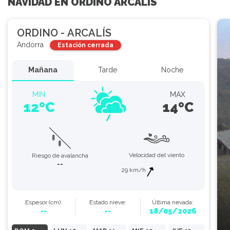
NAVIDAD EN ORDINO ARCALÍS
ORDINO - ARCALÍS
Andorra
Estación cerrada
Mañana
Tarde
Noche
MIN
MAX
12ºC
14ºC
Velocidad del viento
Riesgo de avalancha
--
29 km/h
Espesor
(cm)
:
Estado
nieve
:
Última nevada:
--
--
18/05/2026