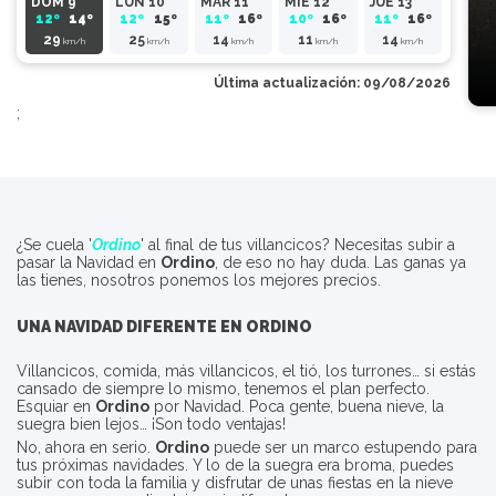
DOM 9
LUN 10
MAR 11
MIE 12
JUE 13
12º
14º
12º
15º
11º
16º
10º
16º
11º
16º
29
25
14
11
14
km/h
km/h
km/h
km/h
km/h
Última actualización: 09/08/2026
;
¿Se cuela '
Ordino
' al final de tus villancicos? Necesitas subir a
pasar la Navidad en
Ordino
, de eso no hay duda. Las ganas ya
las tienes, nosotros ponemos los mejores precios.
UNA NAVIDAD DIFERENTE EN
ORDINO
Villancicos, comida, más villancicos, el tió, los turrones… si estás
cansado de siempre lo mismo, tenemos el plan perfecto.
Esquiar en
Ordino
por Navidad. Poca gente, buena nieve, la
suegra bien lejos… ¡Son todo ventajas!
No, ahora en serio.
Ordino
puede ser un marco estupendo para
tus próximas navidades. Y lo de la suegra era broma, puedes
subir con toda la familia y disfrutar de unas fiestas en la nieve