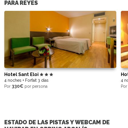
PARA REYES
Hotel Sant Eloi
Ho
4 noches + Forfait 3 días
4 no
330€
Por
por persona
Po
ESTADO DE LAS PISTAS Y WEBCAM DE