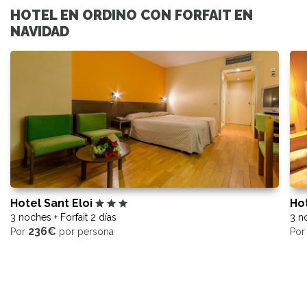
HOTEL EN ORDINO CON FORFAIT EN
NAVIDAD
Hotel Sant Eloi
Ho
3 noches + Forfait 2 días
3 no
236€
Por
por persona
Po