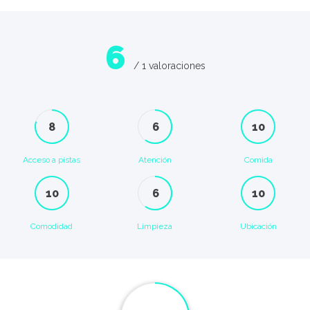
6
/ 1 valoraciones
8
6
10
Acceso a pistas
Atención
Comida
10
6
10
Comodidad
Limpieza
Ubicación