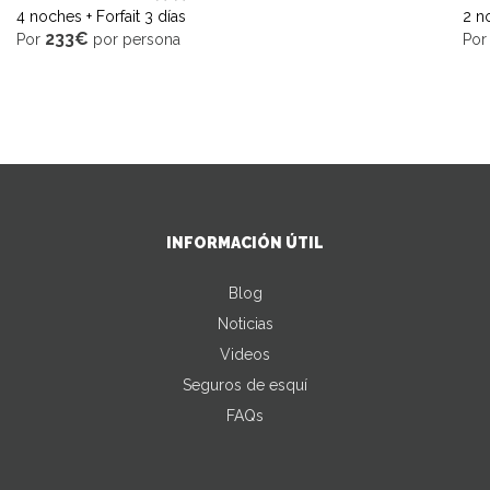
4 noches + Forfait 3 días
2 no
233€
Por
por persona
Po
INFORMACIÓN ÚTIL
Blog
Noticias
Videos
Seguros de esquí
FAQs