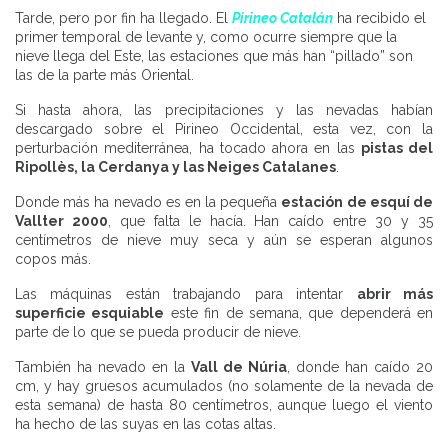
Tarde, pero por fin ha llegado. El
Pirineo Catalán
ha recibido el
primer temporal de levante y, como ocurre siempre que la
nieve llega del Este, las estaciones que más han “pillado” son
las de la parte más Oriental.
Si hasta ahora, las precipitaciones y las nevadas habían
descargado sobre el Pirineo Occidental, esta vez, con la
perturbación mediterránea, ha tocado ahora en las
pistas del
Ripollès, la Cerdanya y las Neiges Catalanes
.
Donde más ha nevado es en la pequeña
estación de esquí de
Vallter 2000
, que falta le hacía. Han caído entre 30 y 35
centímetros de nieve muy seca y aún se esperan algunos
copos más.
Las máquinas están trabajando para intentar
abrir más
superficie esquiable
este fin de semana, que dependerá en
parte de lo que se pueda producir de nieve.
También ha nevado en la
Vall de Núria
, donde han caído 20
cm, y hay gruesos acumulados (no solamente de la nevada de
esta semana) de hasta 80 centímetros, aunque luego el viento
ha hecho de las suyas en las cotas altas.