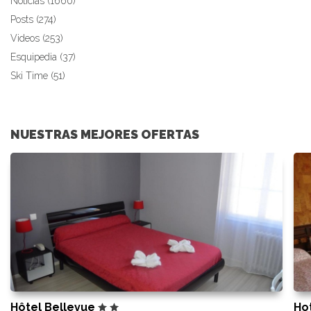
Noticias (1660)
Posts (274)
Videos (253)
Esquipedia (37)
Ski Time (51)
NUESTRAS MEJORES OFERTAS
Hôtel Bellevue
Ho