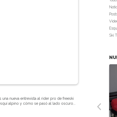
Todo
Noti
Post
Vide
Esqu
Ski 
NU
una nueva entrevista al rider pro de freeski
quí alpino y cómo se pasó al lado oscuro...