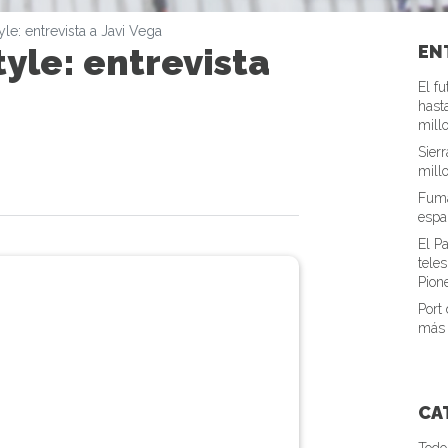
le: entrevista a Javi Vega
yle: entrevista
EN
El f
hast
mill
Sier
mill
Fuma
espa
El P
tele
Pion
Port
más 
CA