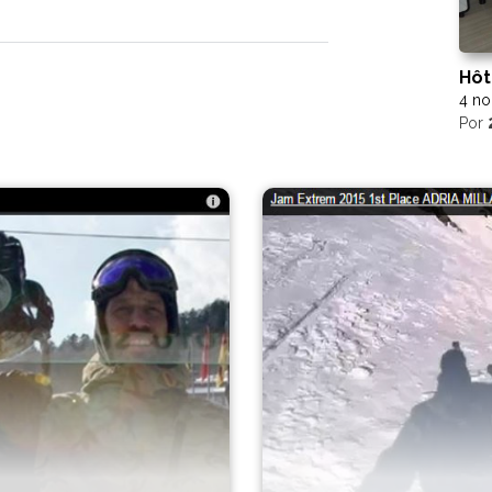
Hôt
4 no
Por