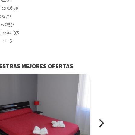
 (2274)
cias (1659)
s (274)
os (253)
ipedia (37)
Time (51)
ESTRAS MEJORES OFERTAS