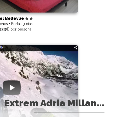
el Bellevue
Hotel Terralta
ches + Forfait 3 días
2 noches + Forfait 2 
233€
150€
por persona
Por
por pers
Extrem Adria Millan...