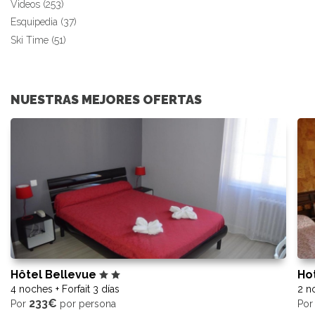
Videos (253)
Esquipedia (37)
Ski Time (51)
NUESTRAS MEJORES OFERTAS
Hôtel Bellevue
Ho
4 noches + Forfait 3 días
2 no
233€
Por
por persona
Po