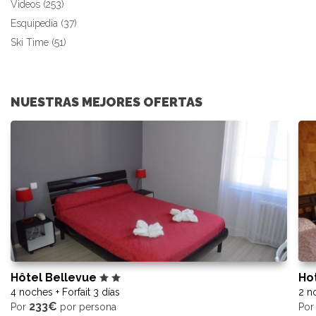
Videos (253)
Esquipedia (37)
Ski Time (51)
NUESTRAS MEJORES OFERTAS
Hôtel Bellevue
Ho
4 noches + Forfait 3 días
2 no
233€
Por
por persona
Po