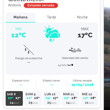
Andorra
Estación cerrada
Mañana
Tarde
Noche
MIN
MAX
12ºC
17ºC
Velocidad del viento
Riesgo de avalancha
--
14 km/h
Espesor
(cm)
:
Estado
nieve
:
Última nevada:
--
--
17/05/2026
SAB 8
DOM 9
LUN 10
MAR 11
MIE 12
12º
17º
12º
16º
13º
17º
12º
18º
12º
18º
14
29
25
14
11
km/h
km/h
km/h
km/h
km/h