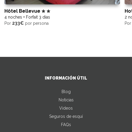
Hôtel Bellevue
Ho
4 noches + Forfait 3 días
2 no
233€
Por
por persona
Po
INFORMACIÓN ÚTIL
Blog
Noticias
Videos
Seguros de esquí
FAQs